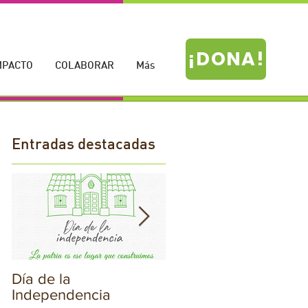
¡DONA!
MPACTO
COLABORAR
Más
Entradas destacadas
Día de la
¡Hoy celebramos el
Independencia
Día de la Bandera!