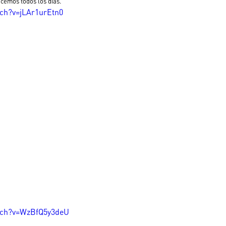
cemos todos los días. 
ch?v=jLAr1urEtn0
tch?v=WzBfQ5y3deU