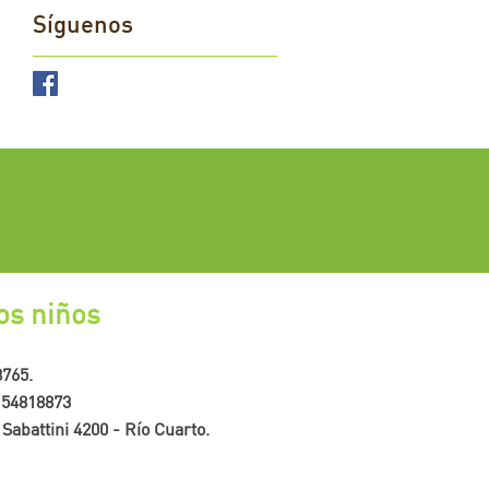
Síguenos
os niños
8765.
-154818873
 Sabattini 4200 - Río Cuarto.