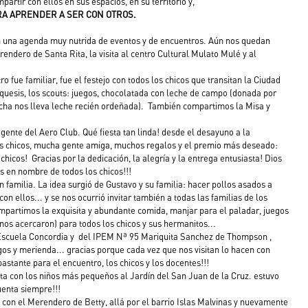
artir con ellos en sus espacios, en su territorio y,
RA APRENDER A SER CON OTROS.
n una agenda muy nutrida de eventos y de encuentros. Aún nos quedan 
endero de Santa Rita, la visita al centro Cultural Mulato Mulé y al 
o fue familiar, fue el festejo con todos los chicos que transitan la Ciudad 
tequesis, los scouts: juegos, chocolatada con leche de campo (donada por 
cha nos lleva leche recién ordeñada).  También compartimos la Misa y 
gente del Aero Club. Qué fiesta tan linda! desde el desayuno a la 
 chicos, mucha gente amiga, muchos regalos y el premio más deseado: 
hicos!  Gracias por la dedicación, la alegría y la entrega entusiasta! Dios 
s en nombre de todos los chicos!!!
 familia. La idea surgió de Gustavo y su familia: hacer pollos asados a 
on ellos... y se nos ocurrió invitar también a todas las familias de los 
ompartimos la exquisita y abundante comida, manjar para el paladar, juegos 
nos acercaron) para todos los chicos y sus hermanitos... 
 Escuela Concordia y  del IPEM Nª 95 Mariquita Sanchez de Thompson ,  
os y merienda... gracias porque cada vez que nos visitan lo hacen con 
bastante para el encuentro, los chicos y los docentes!!!
ita con los niños más pequeños al Jardín del San Juan de la Cruz. estuvo 
uenta siempre!!!
con el Merendero de Betty, allá por el barrio Islas Malvinas y nuevamente 