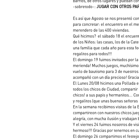
barrios, de otros lugares y puedan comp
-sobretodo-: 
JUGAR CON OTROS PA
Es así que Agosto se nos presentó co
para concretar: el encuentro en el mer
merendero de las 400 viviendas. 
Qué hicimos?  el sábado 18 el encuentr
de los Niños: las casas, los de la Ca
una familia que cada año para esta fe
regalitos para todos!!!
El domingo 19 fuimos invitados por la 
merienda! Muchos juegos, muchísimos
vuelo de bautismo para 3 de nuestros c
acompañó con un día precioso! Gracia
El Lunes 20/08 hicimos una Pollada en
todos los chicos de Ciudad, compartir c
chicos! a sus papis y hermanitos... C
y regalitos (que unas buenas señoras 
En la semana recibimos visitas de la
compartireon con nuestros chicos jueg
alegría, con mucha ilusión y trabajan 
Y el viernes 24 fuimos nosotros de vis
hermoso!!! Gracias por tenernos en c
El domingo 26 compartimos el festejo 