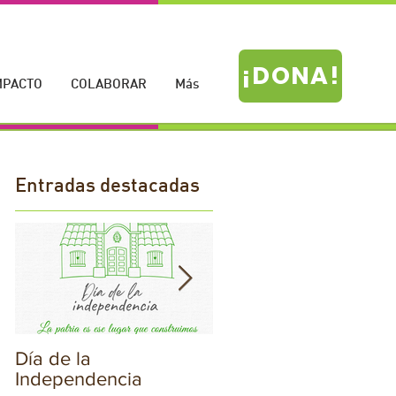
¡DONA!
MPACTO
COLABORAR
Más
Entradas destacadas
Día de la
¡Hoy celebramos el
Independencia
Día de la Bandera!