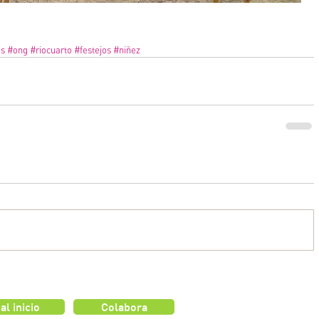
os
#ong
#riocuarto
#festejos
#niñez
 al inicio
Colabora