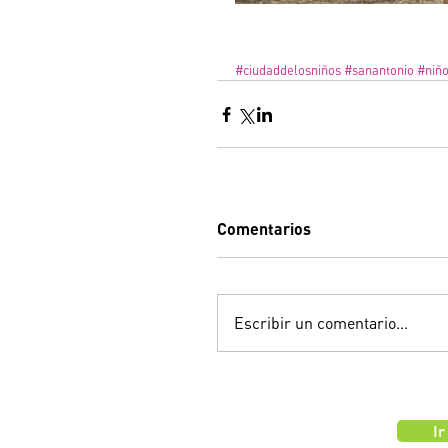
#ciudaddelosniños
#sanantonio
#niñ
Comentarios
Escribir un comentario...
Ir