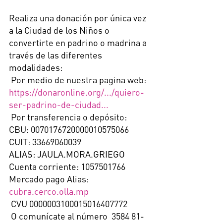
Realiza una donación por única vez 
a la Ciudad de los Niños o 
convertirte en padrino o madrina a 
través de las diferentes 
modalidades:
 Por medio de nuestra pagina web: 
https://donaronline.org/.../quiero-
ser-padrino-de-ciudad
...
 Por transferencia o depósito:
CBU: 0070176720000010575066
CUIT: 33669060039
ALIAS: JAULA.MORA.GRIEGO
Cuenta corriente: 1057501766
Mercado pago Alias: 
cubra.cerco.olla.mp
 CVU 0000003100015016407772
 O comunícate al número  3584 81-