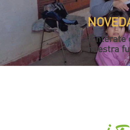
NOVED
¡Entérate
nuestra f