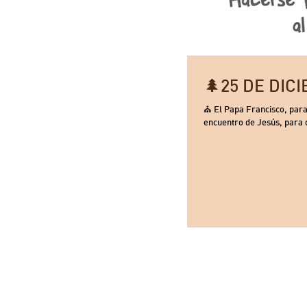
⛪ El Papa Francisco, para estas fiestas nos a invita a h
encuentro de Jesús, para d