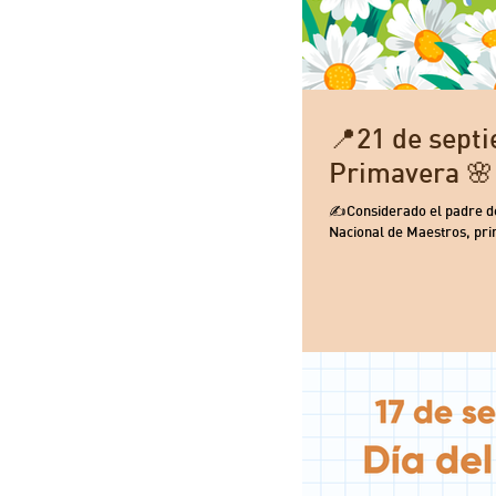
📍21 de septi
Primavera 🌸
✍️Considerado el padre de
Nacional de Maestros, prin