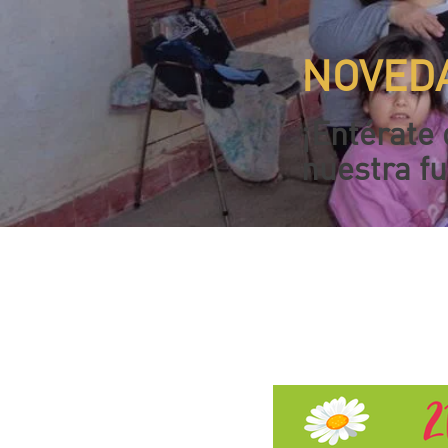
NOVED
¡Entérate
nuestra f