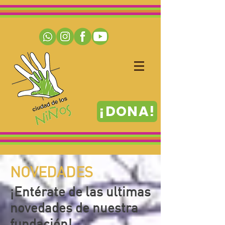
¡DONA!
NOVEDADES
¡Entérate
de las ultimas
novedades de nuestra
fundación!