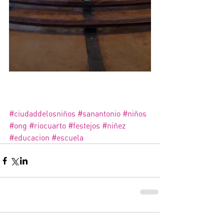
#ciudaddelosniños
#sanantonio
#niños
#ong
#riocuarto
#festejos
#niñez
#educacion
#escuela