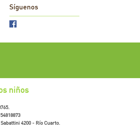
Síguenos
os niños
8765.
-154818873
 Sabattini 4200 - Río Cuarto.