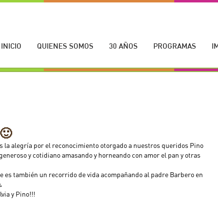
INICIO
QUIENES SOMOS
30 AÑOS
PROGRAMAS
I
.🙂
la alegría por el reconocimiento otorgado a nuestros queridos Pino 
e, generoso y cotidiano amasando y horneando con amor el pan y otras 
ue es también un recorrido de vida acompañando al padre Barbero en 

via y Pino!!!