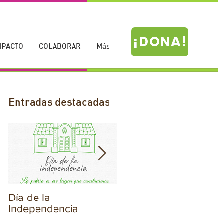
¡DONA!
MPACTO
COLABORAR
Más
Entradas destacadas
Día de la
¡Hoy celebramos el
Independencia
Día de la Bandera!